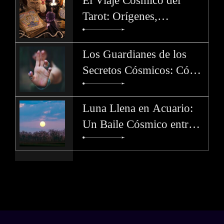
El Viaje Cósmico del
Tarot: Orígenes,
Significados y Misterios
de los Arcanos. Parte 4
Los Guardianes de los
Secretos Cósmicos: Cómo
Cada Signo del Zodíaco
Protege los Misterios
Luna Llena en Acuario:
Un Baile Cósmico entre el
Pasado y el Futuro - 1 de
Agosto 2023