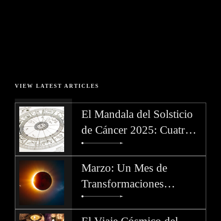
do eiusmod tempor incididunt ut labore et dolore magna
aliqua.
READ MORE
VIEW LATEST ARTICLES
El Mandala del Solsticio
de Cáncer 2025: Cuatro
Dedos de Dios y la Llama
del Cambio
Marzo: Un Mes de
Transformaciones
Celestiales