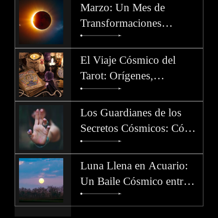
del Cambio
Marzo: Un Mes de
Transformaciones
Celestiales
El Viaje Cósmico del
Tarot: Orígenes,
Significados y Misterios
de los Arcanos. Parte 4
Los Guardianes de los
Secretos Cósmicos: Cómo
Cada Signo del Zodíaco
Protege los Misterios
Luna Llena en Acuario:
Un Baile Cósmico entre el
Pasado y el Futuro - 1 de
Agosto 2023