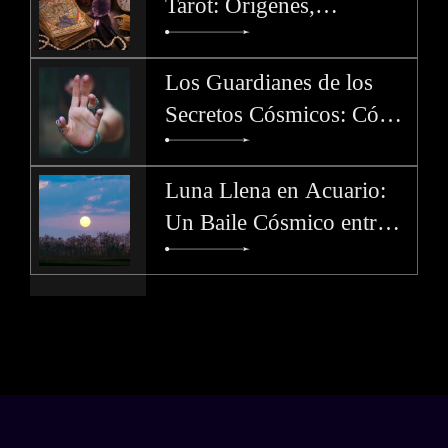
Tarot: Orígenes,
Significados y Misterios
de los Arcanos. Parte 4
Los Guardianes de los
Secretos Cósmicos: Cómo
Cada Signo del Zodíaco
Protege los Misterios
Luna Llena en Acuario:
Un Baile Cósmico entre el
Pasado y el Futuro - 1 de
Agosto 2023