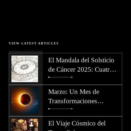
constante, guiándonos en la búsqueda de...
JUNIO 5, 2023
ASTROLOGÍA
MINI CURSO
BY MADAME
VIEW LATEST ARTICLES
El Mandala del Solsticio
de Cáncer 2025: Cuatro
Dedos de Dios y la Llama
del Cambio
Marzo: Un Mes de
Transformaciones
Celestiales
El Viaje Cósmico del