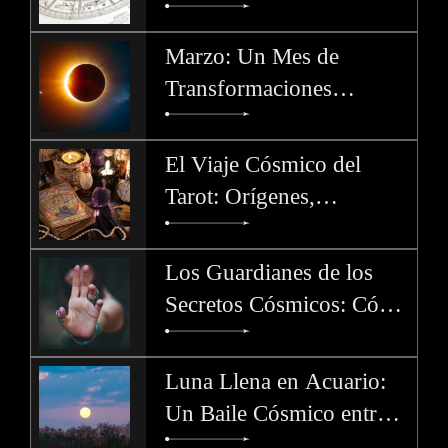
Dedos de Dios y la Llama
del Cambio
Marzo: Un Mes de
Transformaciones
Celestiales
El Viaje Cósmico del
Tarot: Orígenes,
Significados y Misterios
de los Arcanos. Parte 4
Los Guardianes de los
Secretos Cósmicos: Cómo
Cada Signo del Zodíaco
Protege los Misterios
Luna Llena en Acuario:
Un Baile Cósmico entre el
Pasado y el Futuro - 1 de